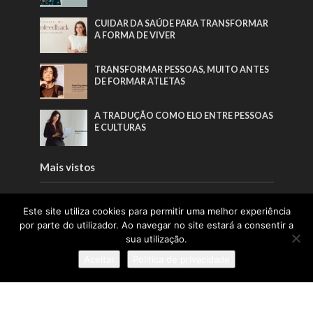
CUIDAR DA SAÚDE PARA TRANSFORMAR
A FORMA DE VIVER
TRANSFORMAR PESSOAS, MUITO ANTES
DE FORMAR ATLETAS
A TRADUÇÃO COMO ELO ENTRE PESSOAS
E CULTURAS
Mais vistos
A TRADUÇÃO COMO ELO ENTRE PESSOAS
Este site utiliza cookies para permitir uma melhor experiência
E CULTURAS
por parte do utilizador. Ao navegar no site estará a consentir a
sua utilização.
TRANSFORMAR PESSOAS, MUITO ANTES
Aceitar
Política de privacidade
DE FORMAR ATLETAS
PORTUGAL SOU EU APOSTA NA
GERAÇÃO Z PARA VALORIZAR A