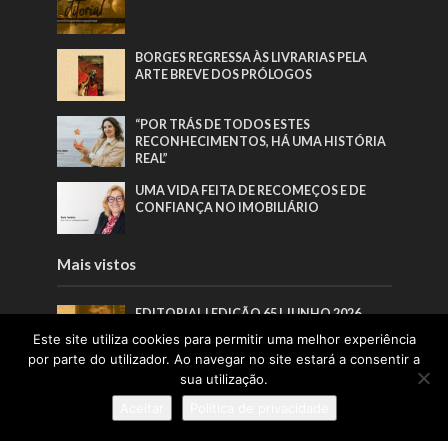
BORGES REGRESSA ÀS LIVRARIAS PELA
ARTE BREVE DOS PRÓLOGOS
“POR TRÁS DE TODOS ESTES
RECONHECIMENTOS, HÁ UMA HISTÓRIA
REAL”
UMA VIDA FEITA DE RECOMEÇOS E DE
CONFIANÇA NO IMOBILIÁRIO
Mais vistos
EDITORIAL | EDIÇÃO 65 | JUNHO 2026
Este site utiliza cookies para permitir uma melhor experiência
por parte do utilizador. Ao navegar no site estará a consentir a
sua utilização.
BORGES REGRESSA ÀS LIVRARIAS PELA
ARTE BREVE DOS PRÓLOGOS
Aceitar
Política de privacidade
“VEJO O MEU PAPEL COMO O DE ALGUÉM