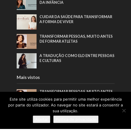
DA INFÂNCIA
CUIDAR DA SAÚDE PARA TRANSFORMAR
A FORMA DE VIVER
TRANSFORMAR PESSOAS, MUITO ANTES
DE FORMAR ATLETAS
A TRADUÇÃO COMO ELO ENTRE PESSOAS
E CULTURAS
Mais vistos
TRANSFORMAR PESSOAS, MUITO ANTES
DE FORMAR ATLETAS
Este site utiliza cookies para permitir uma melhor experiência
por parte do utilizador. Ao navegar no site estará a consentir a
sua utilização.
PORTUGAL SOU EU APOSTA NA
GERAÇÃO Z PARA VALORIZAR A
Aceitar
Política de privacidade
PRODUÇÃO NACIONAL
CUIDAR DA SAÚDE PARA TRANSFORMAR