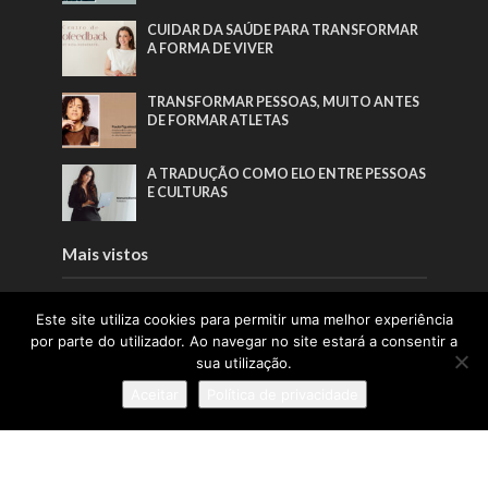
CUIDAR DA SAÚDE PARA TRANSFORMAR
A FORMA DE VIVER
TRANSFORMAR PESSOAS, MUITO ANTES
DE FORMAR ATLETAS
A TRADUÇÃO COMO ELO ENTRE PESSOAS
E CULTURAS
Mais vistos
“O FUTURO DO TRABALHO CONSTRÓI-SE
Este site utiliza cookies para permitir uma melhor experiência
POR QUEM SE ATREVE A LIDERAR O
por parte do utilizador. Ao navegar no site estará a consentir a
PRESENTE”
sua utilização.
TRANSFORMAR IDEIAS EM IDENTIDADE
Aceitar
Política de privacidade
CUIDAR DA PELE COM SIMPLICIDADE E
CONSISTÊNCIA