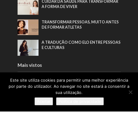
CUIDAR DA SAÚDE PARA TRANSFORMAR
A FORMA DE VIVER
TRANSFORMAR PESSOAS, MUITO ANTES
DE FORMAR ATLETAS
A TRADUÇÃO COMO ELO ENTRE PESSOAS
E CULTURAS
Mais vistos
Este site utiliza cookies para permitir uma melhor experiência
PORTUGAL SOU EU APOSTA NA
GERAÇÃO Z PARA VALORIZAR A
por parte do utilizador. Ao navegar no site estará a consentir a
PRODUÇÃO NACIONAL
sua utilização.
CUIDAR DA SAÚDE PARA TRANSFORMAR
Aceitar
Política de privacidade
A FORMA DE VIVER
PORTUGAL LIDERA CONFIANÇA NA
UNIÃO EUROPEIA