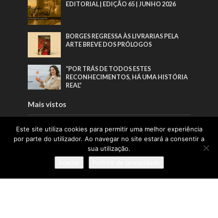
EDITORIAL | EDIÇÃO 65 | JUNHO 2026
BORGES REGRESSA ÀS LIVRARIAS PELA
ARTE BREVE DOS PRÓLOGOS
“POR TRÁS DE TODOS ESTES
RECONHECIMENTOS, HÁ UMA HISTÓRIA
REAL”
Mais vistos
EDITORIAL | EDIÇÃO 66 | AGOSTO 2026
Este site utiliza cookies para permitir uma melhor experiência
por parte do utilizador. Ao navegar no site estará a consentir a
sua utilização.
EDITORIAL | EDIÇÃO 65 | JUNHO 2026
Aceitar
Política de privacidade
BORGES REGRESSA ÀS LIVRARIAS PELA
ARTE BREVE DOS PRÓLOGOS