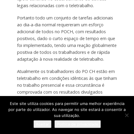
legais relacionadas com o teletrabalho.
Portanto todo um conjunto de tarefas adicionais
ao dia-a-dia normal requereram um esforço
adicional de todos no POCH, com resultados
positivos, dado o curto espaço de tempo em que
foi implementado, tendo uma reação globalmente
positiva de todos os trabalhadores e de rápida
adaptação à nova realidade de teletrabalho.
Atualmente os trabalhadores do PO CH estão em
teletrabalho em condições idênticas às que tinham
no trabalho presencial e essa circunstância é
comprovada com os resultados divulgados
recentemente, conforme já anteriormente referido.
Este site utiliza cookies para permitir uma melhor experiência
por parte do utilizador. Ao navegar no site estará a consentir a
Relativamente às práticas de ensino à distância, as
sua utilização.
escolas adotaram as suas próprias metodologias,
Aceitar
Política de privacidade
estabeleceram as suas regras, escolheram
plataformas e conseguiram resultados