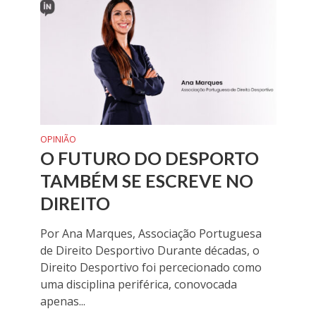
o
a
dI
o
m
n
k
OPINIÃO
O FUTURO DO DESPORTO
TAMBÉM SE ESCREVE NO
DIREITO
Por Ana Marques, Associação Portuguesa
de Direito Desportivo Durante décadas, o
Direito Desportivo foi percecionado como
uma disciplina periférica, conovocada
apenas...