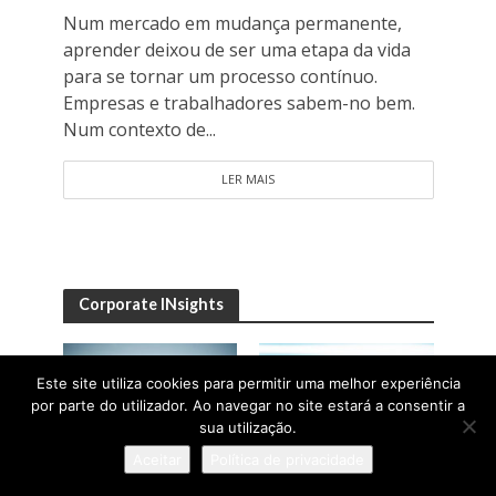
Num mercado em mudança permanente,
aprender deixou de ser uma etapa da vida
para se tornar um processo contínuo.
Empresas e trabalhadores sabem-no bem.
Num contexto de...
LER MAIS
Corporate INsights
Este site utiliza cookies para permitir uma melhor experiência
por parte do utilizador. Ao navegar no site estará a consentir a
sua utilização.
Aceitar
Política de privacidade
CORPORATE INSIGHTS
CORPORATE INSIGHTS
A INFÂNCIA COMO
PARA LÁ DAS