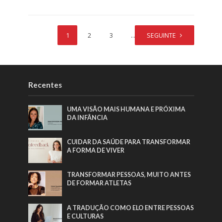
1
2
3
…
SEGUINTE
5
Recentes
UMA VISÃO MAIS HUMANA E PRÓXIMA
DA INFÂNCIA
CUIDAR DA SAÚDE PARA TRANSFORMAR
A FORMA DE VIVER
TRANSFORMAR PESSOAS, MUITO ANTES
DE FORMAR ATLETAS
A TRADUÇÃO COMO ELO ENTRE PESSOAS
E CULTURAS