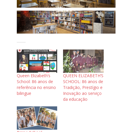
Queen Elizabeth’s
QUEEN ELIZABETH’S
School: 86 anos de
SCHOOL: 86 anos de
referência no ensino
Tradição, Prestígio e
bilingue
Inovação ao serviço
da educação