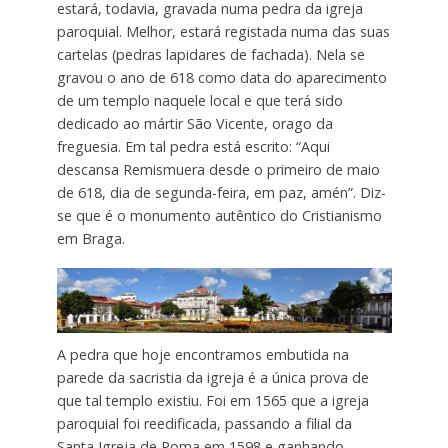
estará, todavia, gravada numa pedra da igreja
paroquial. Melhor, estará registada numa das suas
cartelas (pedras lapidares de fachada). Nela se
gravou o ano de 618 como data do aparecimento
de um templo naquele local e que terá sido
dedicado ao mártir São Vicente, orago da
freguesia. Em tal pedra está escrito: “Aqui
descansa Remismuera desde o primeiro de maio
de 618, dia de segunda-feira, em paz, amén”. Diz-
se que é o monumento autêntico do Cristianismo
em Braga.
A pedra que hoje encontramos embutida na
parede da sacristia da igreja é a única prova de
que tal templo existiu. Foi em 1565 que a igreja
paroquial foi reedificada, passando a filial da
Santa Igreja de Roma em 1598 e ganhando