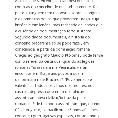
As raízes de S. Vicente são tão desconhecidas
como as do concelho de que, urbanamente, faz
parte. E ninguém tem respostas sobre as origens
e os primeiros povos que povoaram Braga, cuja
história é bimilenária, mas recheada de lendas que
a ausência de documentação forte sustenta.
Segundo dados documentais, a história do
concelho bracarense só se pode fazer, em
consciência, a partir da dominação romana.
Graças ao geógrafo Cláudio Ptolomeu pode ter-se
como referência certa que, quando as legiões
romanas “avassalaram a Península, vieram
encontrar em Braga uns povos a quem
denominaram de Bracaros”. “Povo heroico e
valente, sediados nos cimos dos montes, nos
castros, depressa desceram dos píncaros e
assimilaram nova civilização trazida pelos
romanos. E de tal modo assimilaram que, quando
César Augusto, os pacificou – 45 anos aC – lhes
concedeu prerrogativas especiais, considerando-