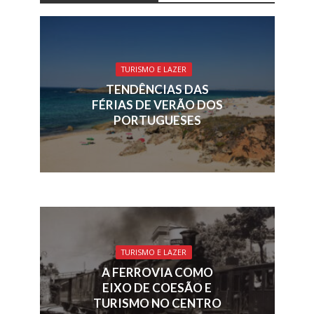
b
e
a
l
s
e
o
dI
d
A
o
n
s
p
TURISMO E LAZER
k
p
TENDÊNCIAS DAS
FÉRIAS DE VERÃO DOS
PORTUGUESES
TURISMO E LAZER
A FERROVIA COMO
EIXO DE COESÃO E
TURISMO NO CENTRO