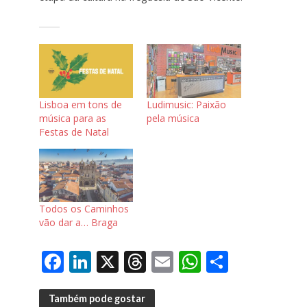
Lisboa em tons de
Ludimusic: Paixão
música para as
pela música
Festas de Natal
Todos os Caminhos
vão dar a… Braga
F
Li
X
T
E
W
S
ac
n
h
m
h
h
e
k
re
ai
at
ar
Também pode gostar