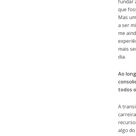
fundar
que fos
Mas um 
a ser m
me aind
experiê
mais se
dia.
Ao long
consoli
todos o
A trans
carreir
recurso
algo do