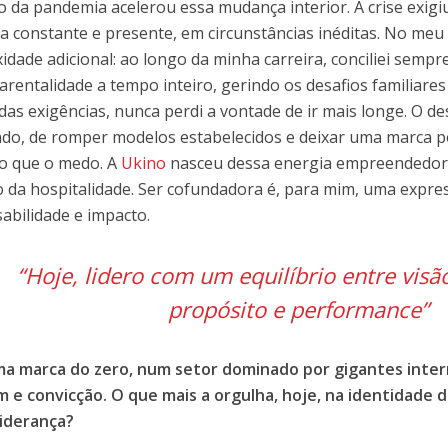
o da pandemia acelerou essa mudança interior. A crise exig
ça constante e presente, em circunstâncias inéditas. No me
idade adicional: ao longo da minha carreira, conciliei sempr
arentalidade a tempo inteiro, gerindo os desafios familiare
das exigências, nunca perdi a vontade de ir mais longe. O de
cado, de romper modelos estabelecidos e deixar uma marca p
o que o medo. A
Ukino
nasceu dessa energia empreendedora
o da hospitalidade. Ser cofundadora é, para mim, uma expres
abilidade e impacto.
“Hoje, lidero com um equilíbrio entre visã
propósito e performance”
ma marca do zero, num setor dominado por gigantes intern
 e convicção. O que mais a orgulha, hoje, na identidade 
liderança?