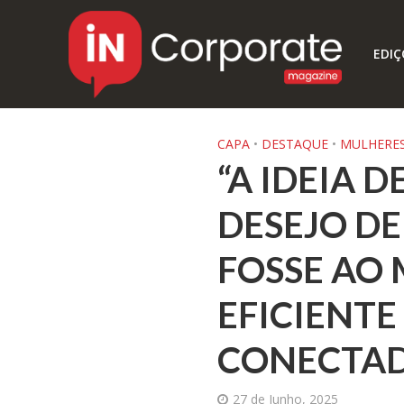
EDIÇ
CAPA
•
DESTAQUE
•
MULHERES
“A IDEIA 
DESEJO D
FOSSE AO
EFICIENT
CONECTAD
27 de Junho, 2025