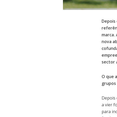
Depois 
referên
marca. 
nova ab
cofunda
empreen
sector 
O que a
grupos 
Depois 
a vier 
para in