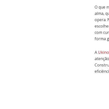
O que m
alma, q
opera. 
escolhe
com cur
forma g
A
Ukin
atenção
Constru
eficiên