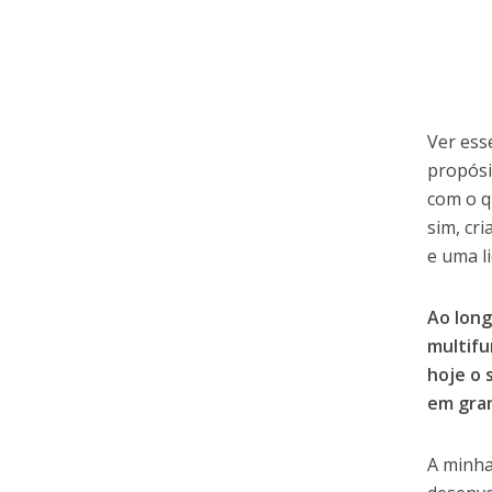
Ver ess
propósi
com o q
sim, cr
e uma l
Ao long
multifu
hoje o 
em gra
A minha