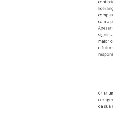
context
lideran
complex
com a p
Apesar 
signifi
maior d
o futur
respons
Criar u
coragem
da sua 