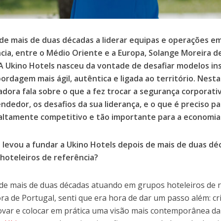
de mais de duas décadas a liderar equipas e operações e
cia, entre o Médio Oriente e a Europa, Solange Moreira dec
A Ukino Hotels nasceu da vontade de desafiar modelos in
ordagem mais ágil, autêntica e ligada ao território. Nesta
dora fala sobre o que a fez trocar a segurança corporativ
dedor, os desafios da sua liderança, e o que é preciso p
altamente competitivo e tão importante para a economia 
 levou a fundar a Ukino Hotels depois de mais de duas d
hoteleiros de referência?
de mais de duas décadas atuando em grupos hoteleiros de r
fora de Portugal, senti que era hora de dar um passo além: c
ovar e colocar em prática uma visão mais contemporânea da h