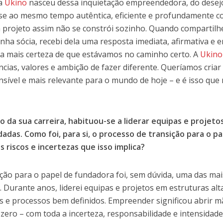
 a
Ukino
nasceu dessa inquietação empreendedora, do desej
se ao mesmo tempo autêntica, eficiente e profundamente co
projeto assim não se constrói sozinho. Quando compartilhei
inha sócia, recebi dela uma resposta imediata, afirmativa e 
a mais certeza de que estávamos no caminho certo. A
Ukino
ncias, valores e ambição de fazer diferente. Queríamos criar
nsível e mais relevante para o mundo de hoje – e é isso qu
o da sua carreira, habituou-se a liderar equipas e projet
dadas. Como foi, para si, o processo de transição para o 
s riscos e incertezas que isso implica?
ição para o papel de fundadora foi, sem dúvida, uma das ma
a. Durante anos, liderei equipas e projetos em estruturas 
s e processos bem definidos. Empreender significou abrir m
 zero – com toda a incerteza, responsabilidade e intensidade 