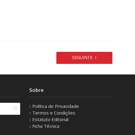
SEGUINTE
Sobre
:: Política de Privacidade
:: Termos e Condições
:: Estatuto Editorial
:: Ficha Técnica