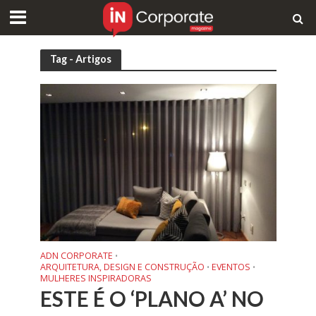
Tag - Artigos
ADN CORPORATE
•
ARQUITETURA, DESIGN E CONSTRUÇÃO
EVENTOS
•
•
MULHERES INSPIRADORAS
ESTE É O ‘PLANO A’ NO