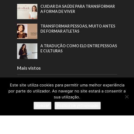
CUIDAR DA SAÚDE PARA TRANSFORMAR
A FORMA DE VIVER
TRANSFORMAR PESSOAS, MUITO ANTES
DE FORMAR ATLETAS
A TRADUÇÃO COMO ELO ENTRE PESSOAS
E CULTURAS
Mais vistos
A TRADUÇÃO COMO ELO ENTRE PESSOAS
Este site utiliza cookies para permitir uma melhor experiência
E CULTURAS
por parte do utilizador. Ao navegar no site estará a consentir a
sua utilização.
TRANSFORMAR PESSOAS, MUITO ANTES
Aceitar
Política de privacidade
DE FORMAR ATLETAS
PORTUGAL SOU EU APOSTA NA
GERAÇÃO Z PARA VALORIZAR A
PRODUÇÃO NACIONAL