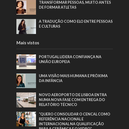
TRANSFORMAR PESSOAS, MUITO ANTES
DE FORMAR ATLETAS
A TRADUÇÃO COMO ELO ENTRE PESSOAS
E CULTURAS
Mais vistos
PORTUGAL LIDERA CONFIANÇA NA
UNIÃO EUROPEIA
UMA VISÃO MAIS HUMANA E PRÓXIMA
DA INFÂNCIA
NOVO AEROPORTO DE LISBOA ENTRA
NUMA NOVA FASE COM ENTREGA DO
RELATÓRIO TÉCNICO
“QUERO CONSOLIDAR O CENCAL COMO
REFERÊNCIA NACIONAL E
INTERNACIONAL NA QUALIFICAÇÃO
PARA A CERÂMICA E O VIDRO”