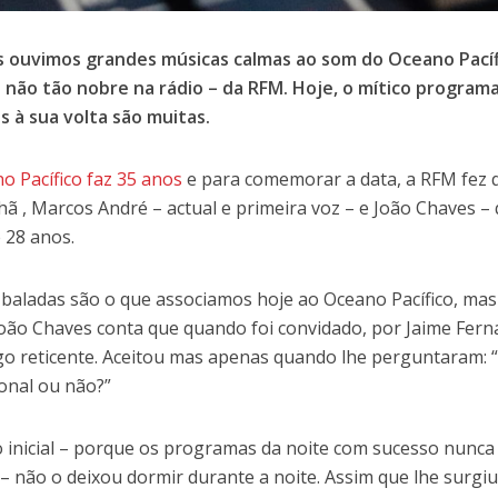
s ouvimos grandes músicas calmas ao som do Oceano Pacíf
 não tão nobre na rádio – da RFM. Hoje, o mítico program
as à sua volta são muitas.
o Pacífico faz 35 anos
e para comemorar a data, a RFM fez q
ã , Marcos André – actual e primeira voz – e João Chaves –
 28 anos.
 baladas são o que associamos hoje ao Oceano Pacífico, m
João Chaves conta que quando foi convidado, por Jaime Fer
lgo reticente. Aceitou mas apenas quando lhe perguntaram: 
ional ou não?”
o inicial – porque os programas da noite com sucesso nunc
 – não o deixou dormir durante a noite. Assim que lhe surgiu