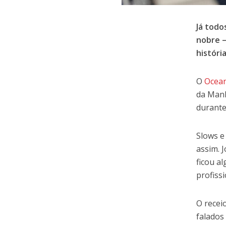
Já todo
nobre –
históri
O
Ocean
da Manh
durante
Slows e
assim. 
ficou a
profiss
O recei
falados