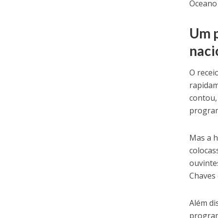
Oceano 
Um p
naci
O recei
rapidam
contou,
progra
Mas a h
colocas
ouvinte
Chaves 
Além di
program