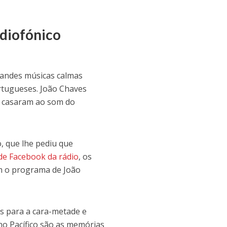
diofónico
randes músicas calmas
tugueses. João Chaves
e casaram ao som do
, que lhe pediu que
de Facebook da rádio
, os
om o programa de João
s para a cara-metade e
no Pacífico são as memórias