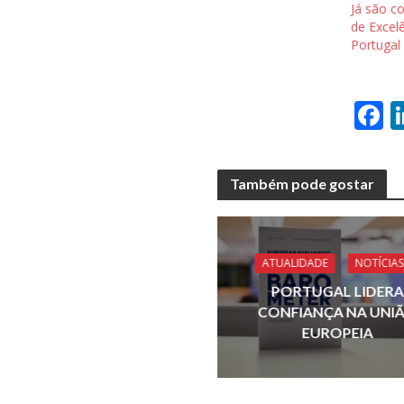
Já são c
de Excel
Portugal
F
a
e
Também pode gostar
b
o
o
ATUALIDADE
NOTÍCIAS
k
PORTUGAL LIDERA
CONFIANÇA NA UNI
EUROPEIA