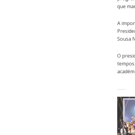
que mar
A impor
Preside
Sousa f
O presi
tempos 
académi