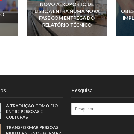
p
NOVO AEROPORTO DE
LISBOA ENTRA NUMA NOVA
OBES
ÃO
FASE COM ENTREGA DO
IMP
RELATÓRIO TÉCNICO
tos
Pesquisa
A TRADUÇÃO COMO ELO
ENTRE PESSOAS E
CULTURAS
TRANSFORMAR PESSOAS,
MUITO ANTES DE FORMAR