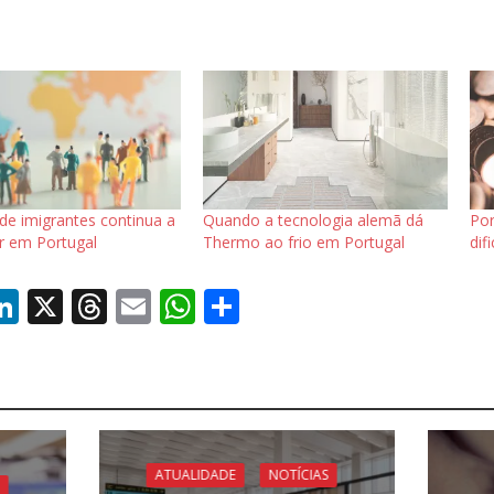
e imigrantes continua a
Quando a tecnologia alemã dá
Por
r em Portugal
Thermo ao frio em Portugal
dif
Li
X
T
E
W
S
c
n
h
m
h
h
k
re
ai
at
ar
e
a
l
s
e
dI
d
A
n
s
p
ATUALIDADE
NOTÍCIAS