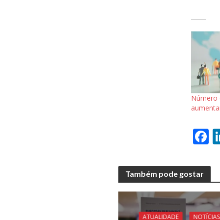
Número d
aumenta
F
a
e
Também pode gostar
b
o
o
ATUALIDADE
NOTÍCIAS