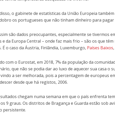
disso, o gabinete de estatísticas da União Europeia també
dobro os portugueses que não tinham dinheiro para pagar 
ssim são dados preocupantes, especialmente se tivermos em
s e da Europa Central – onde faz mais frio – são os que têm
s. É o caso da Áustria, Finlândia, Luxemburgo,
Países Baixos
do com o Eurostat, em 2018, 7% da população da comunidad
nário, que não se podia dar ao luxo de aquecer sua casa o s
 vindo a ser melhorada, pois a percentagem de europeus e
 descer desde que há registos, 2006.
esultados chegam numa semana em que o país enfrenta te
e os 9 graus. Os distritos de Bragança e Guarda estão sob a
o persistente.