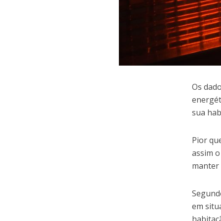
Os dado
energét
sua hab
Pior que
assim o
manter 
Segund
em situ
habitaç