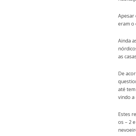
Apesar 
eram o 
Ainda a
nórdico
as casa
De acor
questio
até tem
vindo a
Estes r
os – 2 
nevoeir