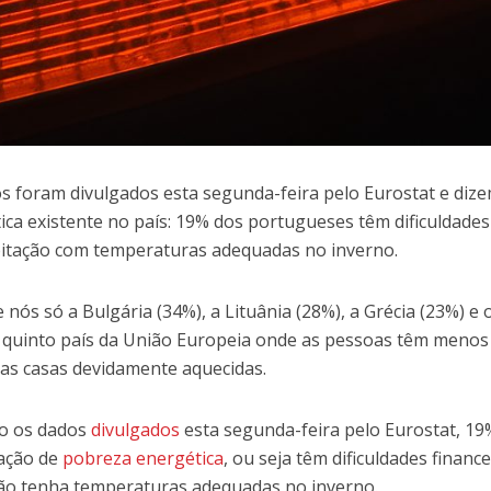
s foram divulgados esta segunda-feira pelo Eurostat e diz
ica existente no país: 19% dos portugueses têm dificuldade
itação com temperaturas adequadas no inverno.
 nós só a Bulgária (34%), a Lituânia (28%), a Grécia (23%) e 
 quinto país da União Europeia onde as pessoas têm menos
as casas devidamente aquecidas.
o os dados
divulgados
esta segunda-feira pelo Eurostat, 1
ação de
pobreza energética
, ou seja têm dificuldades financ
ão tenha temperaturas adequadas no inverno.