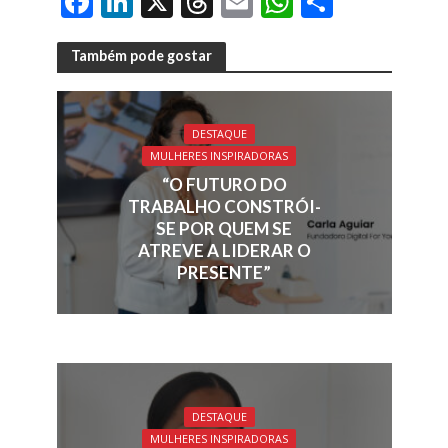
F
Li
X
T
E
W
S
ac
n
h
m
h
h
e
k
re
ai
at
ar
Também pode gostar
b
e
a
l
s
e
o
dI
d
A
DESTAQUE
o
n
s
p
MULHERES INSPIRADORAS
k
p
“O FUTURO DO
TRABALHO CONSTRÓI-
SE POR QUEM SE
ATREVE A LIDERAR O
PRESENTE”
DESTAQUE
MULHERES INSPIRADORAS