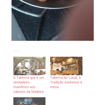
A Taberna que é um
Taberna do Canal: A
verdadeiro
Tradição Aveirense à
manifesto aos
mesa
sabores da Madeira