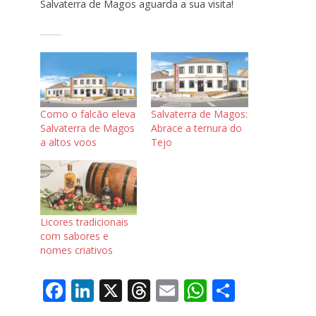
Salvaterra de Magos aguarda a sua visita!
Como o falcão eleva
Salvaterra de Magos:
Salvaterra de Magos
Abrace a ternura do
a altos voos
Tejo
Licores tradicionais
com sabores e
nomes criativos
F
Li
X
T
E
W
S
ac
n
h
m
h
h