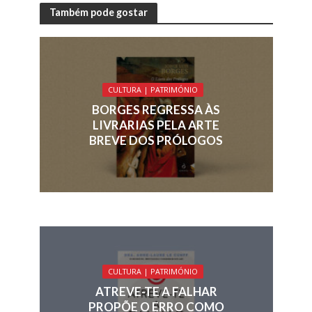
e
k
re
ai
at
ar
Também pode gostar
b
e
a
l
s
e
o
dI
d
A
o
n
s
p
CULTURA | PATRIMÓNIO
k
p
BORGES REGRESSA ÀS
LIVRARIAS PELA ARTE
BREVE DOS PRÓLOGOS
CULTURA | PATRIMÓNIO
ATREVE-TE A FALHAR
PROPÕE O ERRO COMO