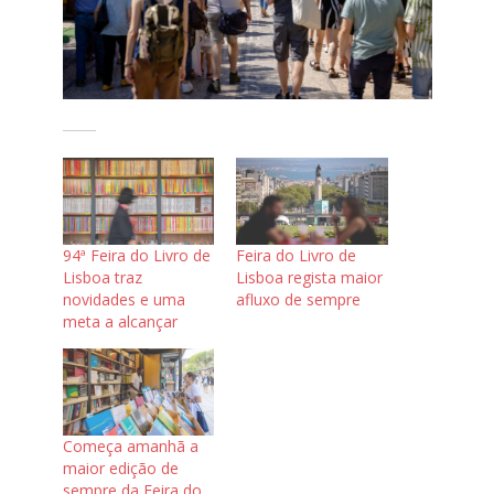
94ª Feira do Livro de
Feira do Livro de
Lisboa traz
Lisboa regista maior
novidades e uma
afluxo de sempre
meta a alcançar
Começa amanhã a
maior edição de
sempre da Feira do