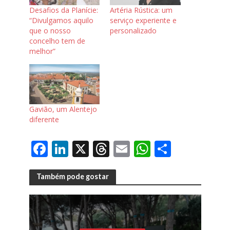
Desafios da Planície:
Artéria Rústica: um
“Divulgamos aquilo
serviço experiente e
que o nosso
personalizado
concelho tem de
melhor”
Gavião, um Alentejo
diferente
F
Li
X
T
E
W
S
ac
n
h
m
h
h
e
k
re
ai
at
ar
Também pode gostar
b
e
a
l
s
e
o
dI
d
A