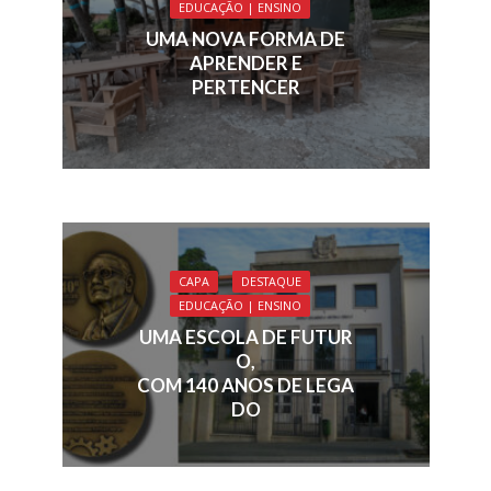
o
n
s
p
EDUCAÇÃO | ENSINO
k
p
UMA NOVA FORMA DE
APRENDER E
PERTENCER
CAPA
DESTAQUE
EDUCAÇÃO | ENSINO
UMA ESCOLA DE FUTUR
O,
COM 140 ANOS DE LEGA
DO