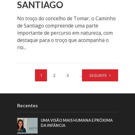
SANTIAGO
No troço do concelho de Tomar, o Caminho
de Santiago compreende uma parte
importante de percurso em natureza, com
destaque para o troço que acompanha o
rio...
1
2
3
…
SEGUINTE
11
Recentes
UMA VISÃO MAIS HUMANA E PRÓXIMA
DA INFÂNCIA