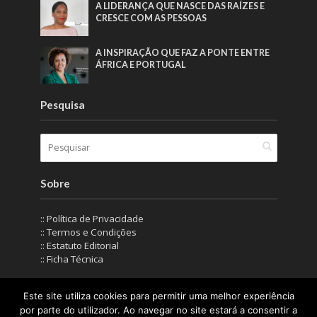
A LIDERANÇA QUE NASCE DAS RAÍZES E
CRESCE COM AS PESSOAS
A INSPIRAÇÃO QUE FAZ A PONTE ENTRE
ÁFRICA E PORTUGAL
Pesquisa
Sobre
:: Política de Privacidade
:: Termos e Condições
:: Estatuto Editorial
:: Ficha Técnica
Este site utiliza cookies para permitir uma melhor experiência
© IN Corporate Magazine 2019-2026. Todos os direitos
por parte do utilizador. Ao navegar no site estará a consentir a