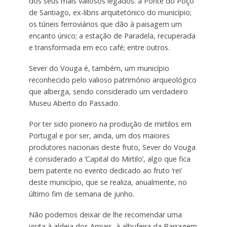
dos seus mais valiosos legados: a Ponte do Poço
de Santiago, ex-libris arquitetónico do município;
os túneis ferroviários que dão à paisagem um
encanto único; a estação de Paradela, recuperada
e transformada em eco café; entre outros.
Sever do Vouga é, também, um município
reconhecido pelo valioso património arqueológico
que alberga, sendo considerado um verdadeiro
Museu Aberto do Passado.
Por ter sido pioneiro na produção de mirtilos em
Portugal e por ser, ainda, um dos maiores
produtores nacionais deste fruto, Sever do Vouga
é considerado a ‘Capital do Mirtilo’, algo que fica
bem patente no evento dedicado ao fruto ‘rei’
deste município, que se realiza, anualmente, no
último fim de semana de junho.
Não podemos deixar de lhe recomendar uma
visita à aldeia dos Amiais, à albufeira da Barragem