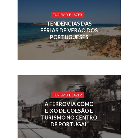
o
dI
d
A
o
n
s
p
TURISMO E LAZER
k
p
TENDÊNCIAS DAS
FÉRIAS DE VERÃO DOS
PORTUGUESES
TURISMO E LAZER
A FERROVIA COMO
EIXO DE COESÃO E
TURISMO NO CENTRO
DE PORTUGAL