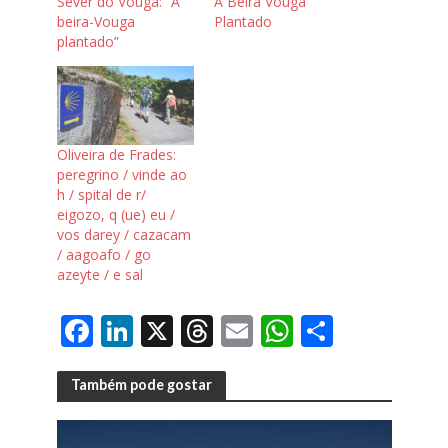
Sever do Vouga: “À
À Beira Vouga
beira-Vouga
Plantado
plantado”
Oliveira de Frades:
peregrino / vinde ao
h / spital de r/
eigozo, q (ue) eu /
vos darey / cazacam
/ aagoafo / go
azeyte / e sal
F
Li
X
T
E
W
S
ac
n
h
m
h
h
e
k
re
ai
at
ar
Também pode gostar
b
e
a
l
s
e