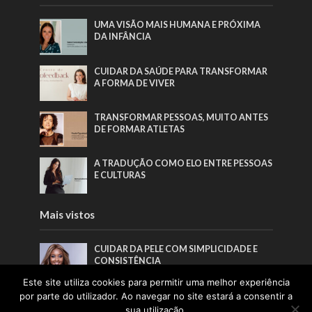
UMA VISÃO MAIS HUMANA E PRÓXIMA
DA INFÂNCIA
CUIDAR DA SAÚDE PARA TRANSFORMAR
A FORMA DE VIVER
TRANSFORMAR PESSOAS, MUITO ANTES
DE FORMAR ATLETAS
A TRADUÇÃO COMO ELO ENTRE PESSOAS
E CULTURAS
Mais vistos
CUIDAR DA PELE COM SIMPLICIDADE E
CONSISTÊNCIA
Este site utiliza cookies para permitir uma melhor experiência
“O NOSSO OBJETIVO NÃO É ALTERAR
por parte do utilizador. Ao navegar no site estará a consentir a
ROSTOS, MAS ESTIMULAR UM
sua utilização.