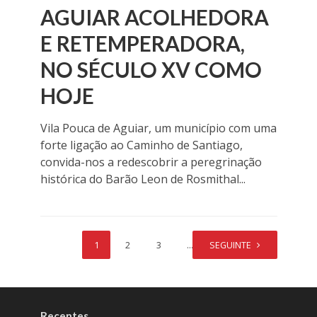
AGUIAR ACOLHEDORA
E RETEMPERADORA,
NO SÉCULO XV COMO
HOJE
Vila Pouca de Aguiar, um município com uma
forte ligação ao Caminho de Santiago,
convida-nos a redescobrir a peregrinação
histórica do Barão Leon de Rosmithal...
1
2
3
…
SEGUINTE
8
Recentes