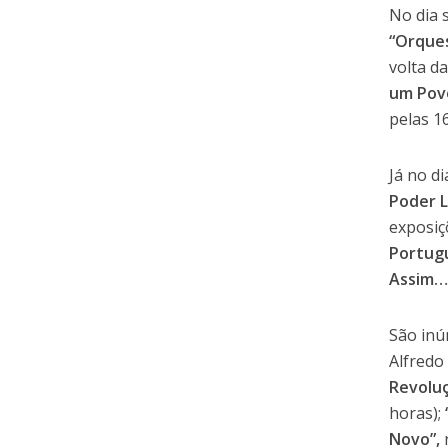
No dia s
“Orques
volta d
um Pov
pelas 1
Já no d
Poder L
exposiç
Portug
Assim…
São inú
Alfredo
Revoluç
horas);
Novo”,
n