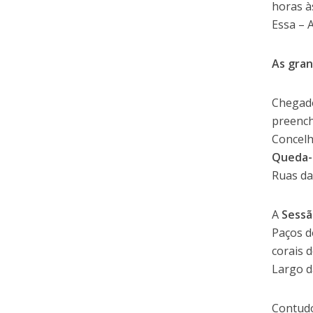
horas à
Essa – 
As gra
Chegado
preench
Concelh
Queda-
Ruas da
A
Sessã
Paços d
corais 
Largo d
Contudo