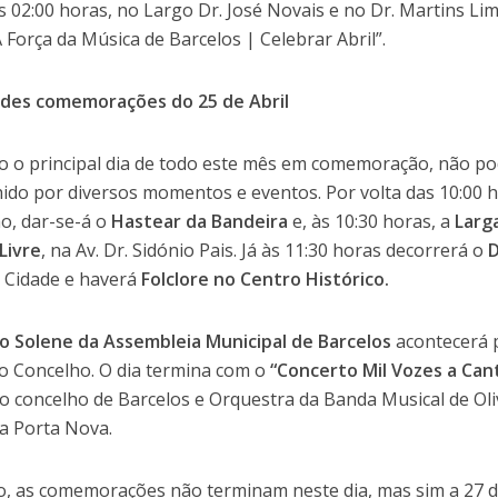
s 02:00 horas, no Largo Dr. José Novais e no Dr. Martins Lima
A Força da Música de Barcelos | Celebrar Abril”.
ndes comemorações do 25 de Abril
 o principal dia de todo este mês em comemoração, não pod
ido por diversos momentos e eventos. Por volta das 10:00 
o, dar-se-á o
Hastear da Bandeira
e, às 10:30 horas, a
Larg
Livre
, na Av. Dr. Sidónio Pais. Já às 11:30 horas decorrerá o
D
 Cidade e haverá
Folclore no Centro Histórico.
o Solene da Assembleia Municipal de Barcelos
acontecerá 
o Concelho. O dia termina com o
“Concerto Mil Vozes a Cant
do concelho de Barcelos e Orquestra da Banda Musical de Oliv
a Porta Nova.
, as comemorações não terminam neste dia, mas sim a 27 de