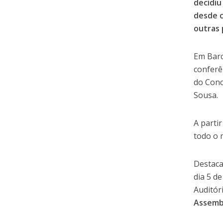
decidiu
desde c
outras 
Em Barc
conferê
do Conc
Sousa.
A parti
todo o 
Destaca
dia 5 d
Auditór
Assembl