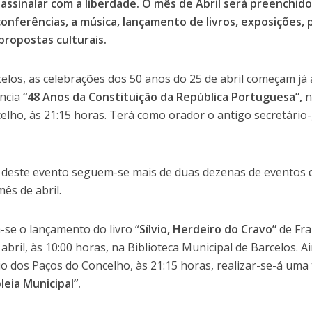
 assinalar com a liberdade. O mês de Abril será preenchid
onferências, a música, lançamento de livros, exposições, 
propostas culturais.
elos, as celebrações dos 50 anos do 25 de abril começam já a
ncia
“48 Anos da Constituição da República Portuguesa”,
n
elho, às 21:15 horas. Terá como orador o antigo secretário
r deste evento seguem-se mais de duas dezenas de eventos 
mês de abril.
-se o lançamento do livro “
Sílvio, Herdeiro do Cravo”
de Fr
e abril, às 10:00 horas, na Biblioteca Municipal de Barcelos.
io dos Paços do Concelho, às 21:15 horas, realizar-se-á uma t
eia Municipal”.