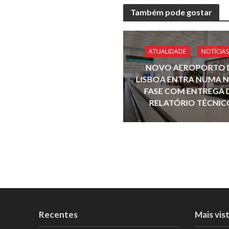
e
Também pode gostar
b
o
o
ATUALIDADE
NOTÍCIAS
k
NOVO AEROPORTO 
LISBOA ENTRA NUMA 
FASE COM ENTREGA 
RELATÓRIO TÉCNIC
Recentes
Mais vis