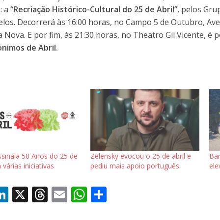
: a
“Recriação Histórico-Cultural do 25 de Abril”
, pelos Gr
elos. Decorrerá às 16:00 horas, no Campo 5 de Outubro, Av
 Nova. E por fim, às 21:30 horas, no Theatro Gil Vicente, é p
nimos de Abril.
ssinala 50 Anos do 25 de
Zelensky evocou o 25 de abril e
Bar
 várias iniciativas
pediu mais apoio português
ele
Li
X
T
E
W
S
c
n
h
m
h
h