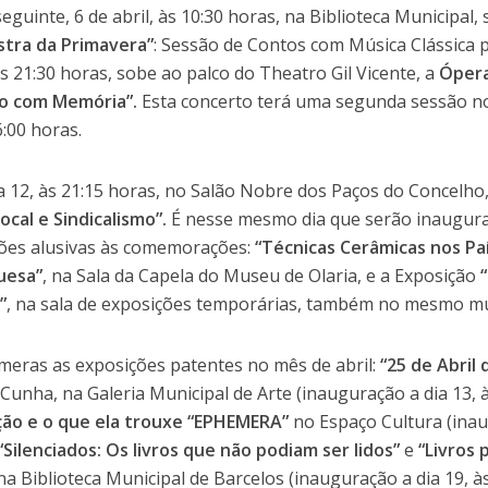
eguinte, 6 de abril, às 10:30 horas, na Biblioteca Municipal, 
tra da Primavera”
: Sessão de Contos com Música Clássica p
as 21:30 horas, sobe ao palco do Theatro Gil Vicente, a
Ópera
o com Memória”.
Esta concerto terá uma segunda sessão no 
6:00 horas.
ia 12, às 21:15 horas, no Salão Nobre dos Paços do Concelho
ocal e Sindicalismo”.
É nesse mesmo dia que serão inaugura
ões alusivas às comemorações:
“Técnicas Cerâmicas nos Pa
uesa”
, na Sala da Capela do Museu de Olaria, e a Exposição
”
, na sala de exposições temporárias, também no mesmo m
meras as exposições patentes no mês de abril:
“25 de Abril 
 Cunha, na Galeria Municipal de Arte (inauguração a dia 13, 
ão e o que ela trouxe “EPHEMERA”
no Espaço Cultura (inau
“Silenciados: Os livros que não podiam ser lidos”
e
“Livros 
a Biblioteca Municipal de Barcelos (inauguração a dia 19, às