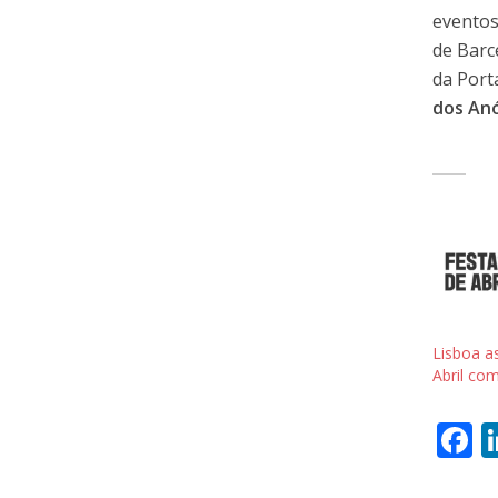
eventos
de Barc
da Porta
dos Anó
Lisboa a
Abril com
F
a