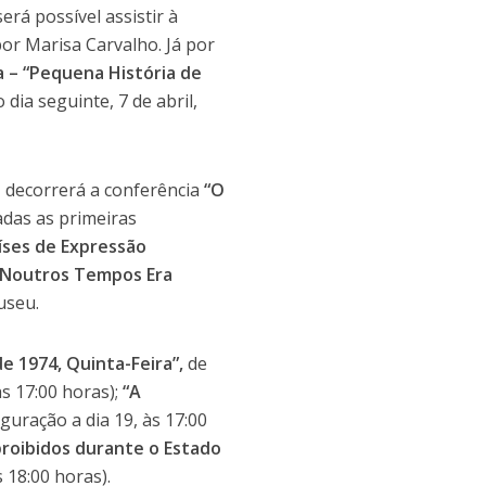
será possível assistir à
or Marisa Carvalho. Já por
 – “Pequena História de
dia seguinte, 7 de abril,
, decorrerá a conferência
“O
das as primeiras
íses de Expressão
“Noutros Tempos Era
useu.
de 1974, Quinta-Feira”,
de
às 17:00 horas);
“A
guração a dia 19, às 17:00
proibidos durante o Estado
 18:00 horas).