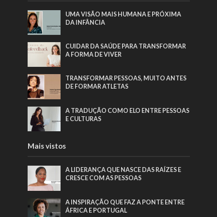
UMA VISÃO MAIS HUMANA E PRÓXIMA
DA INFÂNCIA
CUIDAR DA SAÚDE PARA TRANSFORMAR
A FORMA DE VIVER
TRANSFORMAR PESSOAS, MUITO ANTES
DE FORMAR ATLETAS
A TRADUÇÃO COMO ELO ENTRE PESSOAS
E CULTURAS
Mais vistos
A LIDERANÇA QUE NASCE DAS RAÍZES E
CRESCE COM AS PESSOAS
A INSPIRAÇÃO QUE FAZ A PONTE ENTRE
ÁFRICA E PORTUGAL