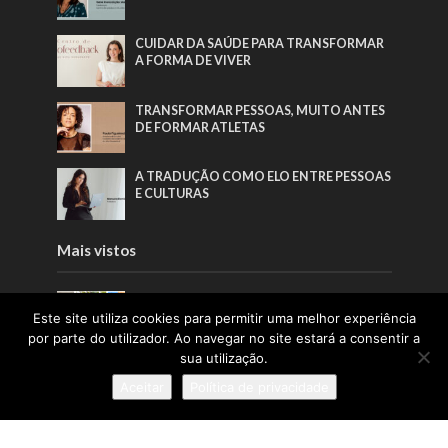
CUIDAR DA SAÚDE PARA TRANSFORMAR
A FORMA DE VIVER
TRANSFORMAR PESSOAS, MUITO ANTES
DE FORMAR ATLETAS
A TRADUÇÃO COMO ELO ENTRE PESSOAS
E CULTURAS
Mais vistos
“CADA PEÇA GUARDA HORAS DE
TRABALHO, ESCOLHAS CONSCIENTES E
Este site utiliza cookies para permitir uma melhor experiência
UM CUIDADO QUE DIFICILMENTE SE
por parte do utilizador. Ao navegar no site estará a consentir a
ENCONTRA NA PRODUÇÃO INDUSTRIAL”
sua utilização.
A LIDERANÇA QUE NASCE DAS RAÍZES E
Aceitar
Política de privacidade
CRESCE COM AS PESSOAS