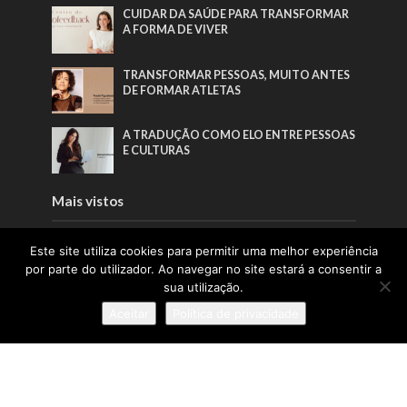
CUIDAR DA SAÚDE PARA TRANSFORMAR
A FORMA DE VIVER
TRANSFORMAR PESSOAS, MUITO ANTES
DE FORMAR ATLETAS
A TRADUÇÃO COMO ELO ENTRE PESSOAS
E CULTURAS
Mais vistos
“CADA PEÇA GUARDA HORAS DE
Este site utiliza cookies para permitir uma melhor experiência
TRABALHO, ESCOLHAS CONSCIENTES E
por parte do utilizador. Ao navegar no site estará a consentir a
UM CUIDADO QUE DIFICILMENTE SE
sua utilização.
ENCONTRA NA PRODUÇÃO INDUSTRIAL”
Aceitar
Política de privacidade
A LIDERANÇA QUE NASCE DAS RAÍZES E
CRESCE COM AS PESSOAS
A INSPIRAÇÃO QUE FAZ A PONTE ENTRE
ÁFRICA E PORTUGAL