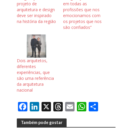
projeto de
em todas as
arquitetura e design
profissões que nos
deve ser inspirado
emocionamos com
na história da região
os projetos que nos
são confiados”
Dois arquitetos,
diferentes
experiências, que
são uma referência
da arquitetura
nacional
F
Li
X
T
E
W
S
ac
n
h
m
h
h
e
k
re
ai
at
ar
Também pode gostar