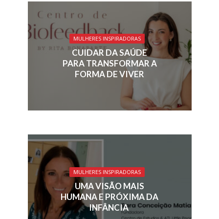
b
e
a
l
s
e
o
dI
d
A
o
n
s
p
MULHERES INSPIRADORAS
k
p
CUIDAR DA SAÚDE
PARA TRANSFORMAR A
FORMA DE VIVER
MULHERES INSPIRADORAS
UMA VISÃO MAIS
HUMANA E PRÓXIMA DA
INFÂNCIA