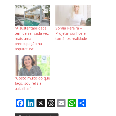
“A sustentabilidade
Soraia Pereira –
tem de ser cada vez
Projetar sonhos e
mais uma
torná-los realidade
preocupação na
arquitetura”
“Gosto muito do que
faço, sou feliz a
trabalhar”
F
Li
X
T
E
W
S
ac
n
h
m
h
h