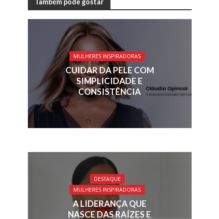
e
k
re
ai
at
ar
Também pode gostar
b
e
a
l
s
e
o
dI
d
A
o
n
s
p
MULHERES INSPIRADORAS
k
p
CUIDAR DA PELE COM
SIMPLICIDADE E
CONSISTÊNCIA
DESTAQUE
MULHERES INSPIRADORAS
A LIDERANÇA QUE
NASCE DAS RAÍZES E