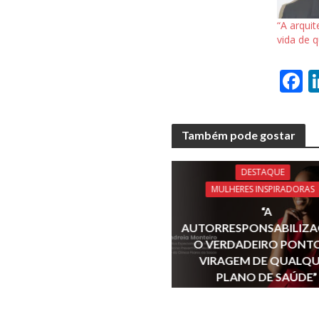
“A arquit
vida de q
F
a
e
Também pode gostar
b
o
DESTAQUE
o
MULHERES INSPIRADORAS
k
“A
AUTORRESPONSABILIZA
O VERDADEIRO PONTO
VIRAGEM DE QUALQ
PLANO DE SAÚDE”