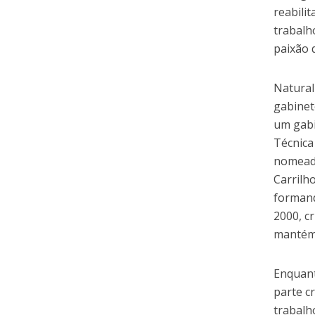
reabili
trabalh
paixão 
Natural
gabinet
um gabi
Técnica
nomeada
Carrilh
formand
2000, c
mantém 
Enquant
parte c
trabalh