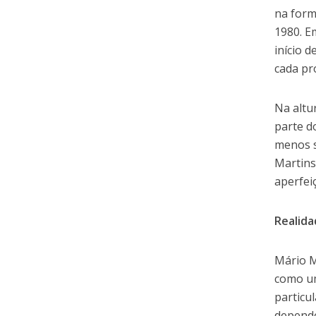
na form
1980. E
início 
cada pr
Na altu
parte d
menos s
Martins
aperfei
Realida
Mário M
como um
particu
depende