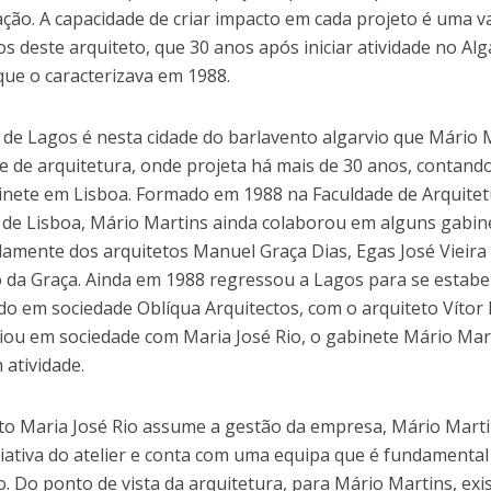
tação. A capacidade de criar impacto em cada projeto é uma 
os deste arquiteto, que 30 anos após iniciar atividade no 
que o caracterizava em 1988.
 de Lagos é nesta cidade do barlavento algarvio que Mário
e de arquitetura, onde projeta há mais de 30 anos, contan
nete em Lisboa. Formado em 1988 na Faculdade de Arquitet
 de Lisboa, Mário Martins ainda colaborou em alguns gabin
mente dos arquitetos Manuel Graça Dias, Egas José Vieira 
o da Graça. Ainda em 1988 regressou a Lagos para se estabe
o em sociedade Oblíqua Arquitectos, com o arquiteto Vítor
riou em sociedade com Maria José Rio, o gabinete Mário Mart
atividade.
o Maria José Rio assume a gestão da empresa, Mário Marti
riativa do atelier e conta com uma equipa que é fundamental
o. Do ponto de vista da arquitetura, para Mário Martins, exi