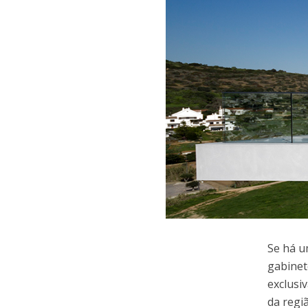
Se há u
gabine
exclusi
da regi