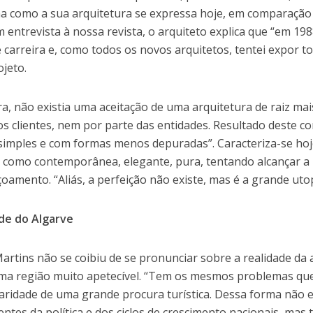
a como a sua arquitetura se expressa hoje, em comparação 
m entrevista à nossa revista, o arquiteto explica que “em 1
de carreira e, como todos os novos arquitetos, tentei expor 
ojeto.
ra, não existia uma aceitação de uma arquitetura de raiz 
os clientes, nem por parte das entidades. Resultado deste c
imples e com formas menos depuradas”. Caracteriza-se hoje
 como contemporânea, elegante, pura, tentando alcançar a 
çoamento. “Aliás, a perfeição não existe, mas é a grande utop
de do Algarve
artins não se coibiu de se pronunciar sobre a realidade da 
a região muito apetecível. “Tem os mesmos problemas que 
laridade de uma grande procura turística. Dessa forma não
ntes da política e dos ciclos de crescimento nacionais, ma