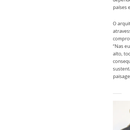
países 
O arqui
atraves
comprov
“Nas eu
alto, t
consequ
sustent
paisage