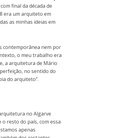
com final da década de
988 era um arquiteto em
todas as minhas ideias em
mais contemporânea nem por
ontexto, o meu trabalho era
, a arquitetura de Mário
perfeição, no sentido do
ia do arquiteto”.
arquitetura no Algarve
o resto do país, com essa
 estamos apenas
s também dos restantes