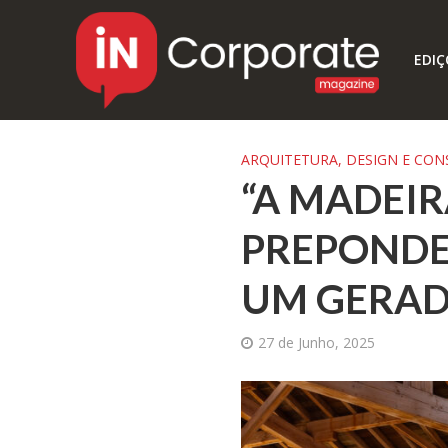
EDIÇ
ARQUITETURA, DESIGN E CO
“A MADEI
PREPONDE
UM GERAD
27 de Junho, 2025