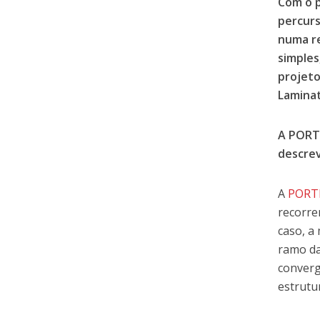
Com o 
percurs
numa re
simples
projet
Lamina
A PORTI
descrev
A
PORT
recorre
caso, a
ramo da
converg
estrutu