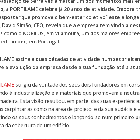
passadiço de Serralves a marcar um dos momentos mais e
o, a PORTILAME celebra já 20 anos de atividade. Embora 
sposta “que promova o bem-estar coletivo” esteja longe
, David Simão, CEO, revela que a empresa tem vindo a des
os como o NOBILUS, em Vilamoura, um dos maiores empre
ted Timber) em Portugal.
LAME assinala duas décadas de atividade num setor alt
e a evolução da empresa desde a sua fundação até à atu
ILAME
surgiu da vontade dos seus dois fundadores em const
ndo à industrialização e a materiais que promovem a neutra
 madeira. Esta visão resultou, em parte, das suas experiência
s carpintarias como na área de projeto, e da sua audácia e 
indo os seus conhecimentos e lançando-se num primeiro pro
ra da cobertura de um edifício.