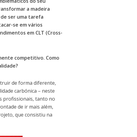
mblemáticos do seu
transformar a madeira
 de ser uma tarefa
tacar-se em vários
endimentos em CLT (Cross-
amente competitivo. Como
alidade?
ruir de forma diferente,
lidade carbónica – neste
s profissionais, tanto no
vontade de ir mais além,
jeto, que consistiu na