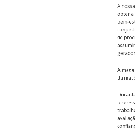
A nossa
obter a
bem-est
conjunt
de prod
assumir
gerador
A madei
da maté
Durante
process
trabalh
avaliaç
confian