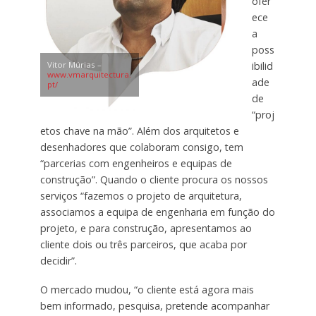
ofer
ece
a
poss
ibilid
Vitor Múrias –
www.vmarquitectura.
ade
pt/
de
“proj
etos chave na mão”. Além dos arquitetos e
desenhadores que colaboram consigo, tem
“parcerias com engenheiros e equipas de
construção”. Quando o cliente procura os nossos
serviços “fazemos o projeto de arquitetura,
associamos a equipa de engenharia em função do
projeto, e para construção, apresentamos ao
cliente dois ou três parceiros, que acaba por
decidir”.
O mercado mudou, “o cliente está agora mais
bem informado, pesquisa, pretende acompanhar