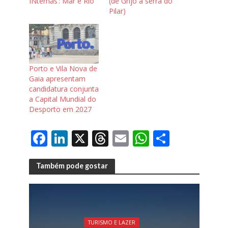
INternas’: Mar e Rio
(de Grijó à serra do
Pilar)
Porto e Vila Nova de
Gaia apresentam
candidatura conjunta
a Capital Mundial do
Desporto em 2027
F
Li
X
T
E
W
S
ac
n
h
m
h
h
e
k
re
ai
at
ar
Também pode gostar
b
e
a
l
s
e
o
dI
d
A
o
n
s
p
TURISMO E LAZER