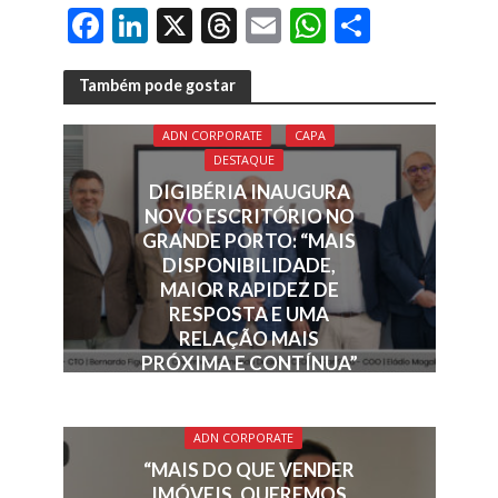
F
Li
X
T
E
W
S
ac
n
h
m
h
h
e
k
re
ai
at
ar
Também pode gostar
b
e
a
l
s
e
ADN CORPORATE
CAPA
o
dI
d
A
DESTAQUE
o
n
s
p
DIGIBÉRIA INAUGURA
NOVO ESCRITÓRIO NO
k
p
GRANDE PORTO: “MAIS
DISPONIBILIDADE,
MAIOR RAPIDEZ DE
RESPOSTA E UMA
RELAÇÃO MAIS
PRÓXIMA E CONTÍNUA”
ADN CORPORATE
“MAIS DO QUE VENDER
IMÓVEIS, QUEREMOS