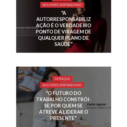
o
dI
d
A
MULHERES INSPIRADORAS
o
n
s
p
“A
k
p
AUTORRESPONSABILIZ
AÇÃO É O VERDADEIRO
PONTO DE VIRAGEM DE
QUALQUER PLANO DE
SAÚDE”
DESTAQUE
MULHERES INSPIRADORAS
“O FUTURO DO
TRABALHO CONSTRÓI-
SE POR QUEM SE
ATREVE A LIDERAR O
PRESENTE”