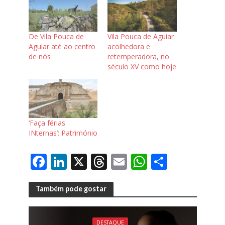
De Vila Pouca de
Vila Pouca de Aguiar
Aguiar até ao centro
acolhedora e
de nós
retemperadora, no
século XV como hoje
‘Faça férias
INternas’: Património
F
Li
X
T
E
W
S
ac
n
h
m
h
h
e
k
re
ai
at
ar
Também pode gostar
b
e
a
l
s
e
DESTAQUE