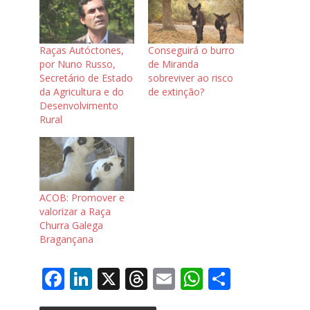
Raças Autóctones,
Conseguirá o burro
por Nuno Russo,
de Miranda
Secretário de Estado
sobreviver ao risco
da Agricultura e do
de extinção?
Desenvolvimento
Rural
ACOB: Promover e
valorizar a Raça
Churra Galega
Bragançana
F
Li
X
T
E
W
S
ac
n
h
m
h
h