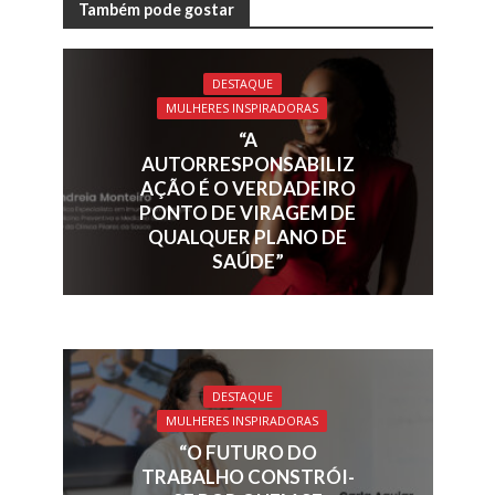
e
k
re
ai
at
ar
Também pode gostar
b
e
a
l
s
e
o
dI
d
A
DESTAQUE
MULHERES INSPIRADORAS
o
n
s
p
“A
k
p
AUTORRESPONSABILIZ
AÇÃO É O VERDADEIRO
PONTO DE VIRAGEM DE
QUALQUER PLANO DE
SAÚDE”
DESTAQUE
MULHERES INSPIRADORAS
“O FUTURO DO
TRABALHO CONSTRÓI-