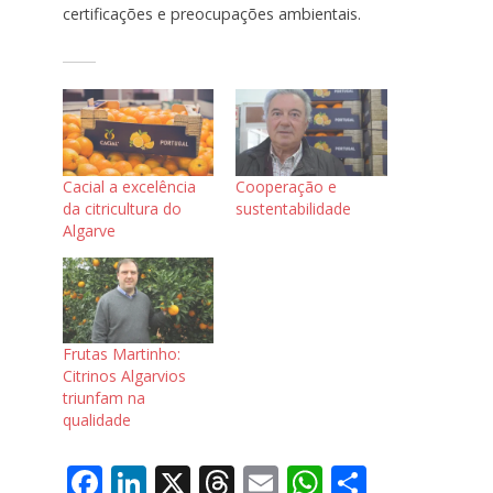
certificações e preocupações ambientais.
Cacial a excelência
Cooperação e
da citricultura do
sustentabilidade
Algarve
Frutas Martinho:
Citrinos Algarvios
triunfam na
qualidade
F
Li
X
T
E
W
S