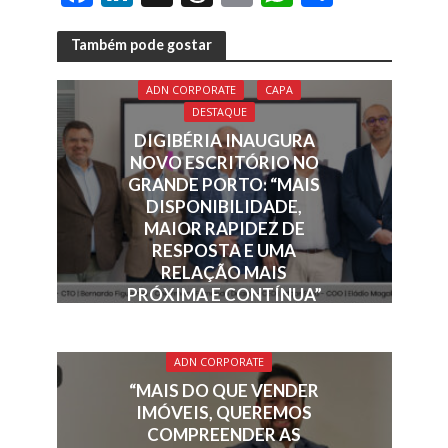
ac
n
h
m
h
h
e
k
re
ai
at
ar
Também pode gostar
b
e
a
l
s
e
ADN CORPORATE
CAPA
o
dI
d
A
DESTAQUE
o
n
s
p
DIGIBÉRIA INAUGURA
NOVO ESCRITÓRIO NO
k
p
GRANDE PORTO: “MAIS
DISPONIBILIDADE,
MAIOR RAPIDEZ DE
RESPOSTA E UMA
RELAÇÃO MAIS
PRÓXIMA E CONTÍNUA”
ADN CORPORATE
“MAIS DO QUE VENDER
IMÓVEIS, QUEREMOS
COMPREENDER AS