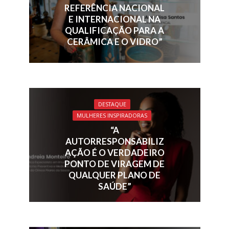
k
p
REFERÊNCIA NACIONAL
E INTERNACIONAL NA
QUALIFICAÇÃO PARA A
CERÂMICA E O VIDRO”
DESTAQUE
MULHERES INSPIRADORAS
“A
AUTORRESPONSABILIZ
AÇÃO É O VERDADEIRO
PONTO DE VIRAGEM DE
QUALQUER PLANO DE
SAÚDE”