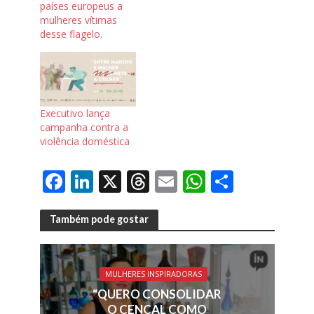
países europeus a
mulheres vítimas
desse flagelo.
Executivo lança
campanha contra a
violência doméstica
F
Li
X
T
E
W
S
ac
n
h
m
h
h
e
k
re
ai
at
ar
Também pode gostar
b
e
a
l
s
e
o
dI
d
A
MULHERES INSPIRADORAS
o
n
s
p
“QUERO CONSOLIDAR
O CENCAL COMO