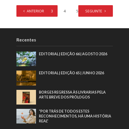
1
ANTERIOR
2
3
4
5
SEGUINTE
…
48
Recentes
EDITORIAL | EDIÇÃO 66 | AGOSTO 2026
EDITORIAL | EDIÇÃO 65 | JUNHO 2026
BORGES REGRESSA ÀS LIVRARIAS PELA
ARTE BREVE DOS PRÓLOGOS
“POR TRÁS DE TODOS ESTES
RECONHECIMENTOS, HÁ UMA HISTÓRIA
REAL”