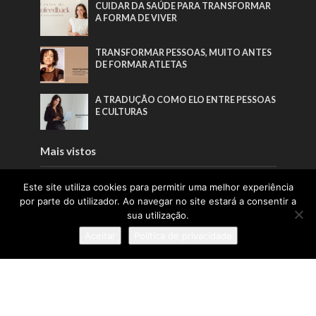
CUIDAR DA SAÚDE PARA TRANSFORMAR
A FORMA DE VIVER
TRANSFORMAR PESSOAS, MUITO ANTES
DE FORMAR ATLETAS
A TRADUÇÃO COMO ELO ENTRE PESSOAS
E CULTURAS
Mais vistos
A LIDERANÇA QUE NASCE DAS RAÍZES E
Este site utiliza cookies para permitir uma melhor experiência
CRESCE COM AS PESSOAS
por parte do utilizador. Ao navegar no site estará a consentir a
sua utilização.
A INSPIRAÇÃO QUE FAZ A PONTE ENTRE
Aceitar
Política de privacidade
ÁFRICA E PORTUGAL
A TRADUÇÃO COMO ELO ENTRE PESSOAS
E CULTURAS