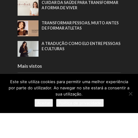
CUIDAR DA SAÚDE PARA TRANSFORMAR
A FORMA DE VIVER
TRANSFORMAR PESSOAS, MUITO ANTES
DE FORMAR ATLETAS
A TRADUÇÃO COMO ELO ENTRE PESSOAS
E CULTURAS
Mais vistos
O FUTURO DO DESPORTO TAMBÉM SE
Este site utiliza cookies para permitir uma melhor experiência
ESCREVE NO DIREITO
por parte do utilizador. Ao navegar no site estará a consentir a
sua utilização.
QUANDO A BELEZA COMEÇA PELO BEM-
Aceitar
Política de privacidade
ESTAR
“A AUTORRESPONSABILIZAÇÃO É O
VERDADEIRO PONTO DE VIRAGEM DE
QUALQUER PLANO DE SAÚDE”