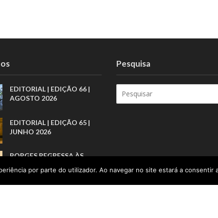
tos
Pesquisa
EDITORIAL | EDIÇÃO 66 |
AGOSTO 2026
EDITORIAL | EDIÇÃO 65 |
JUNHO 2026
BORGES REGRESSA ÀS
LIVRARIAS PELA ARTE
eriência por parte do utilizador. Ao navegar no site estará a consentir a
BREVE DOS PRÓLOGOS
A INFÂNCIA COMO
RESPONSABILIDADE PÚBLI
CA