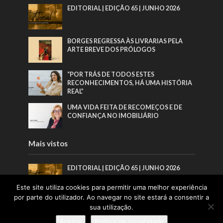
EDITORIAL | EDIÇÃO 65 | JUNHO 2026
BORGES REGRESSA ÀS LIVRARIAS PELA
ARTE BREVE DOS PRÓLOGOS
“POR TRÁS DE TODOS ESTES
RECONHECIMENTOS, HÁ UMA HISTÓRIA
REAL”
UMA VIDA FEITA DE RECOMEÇOS E DE
CONFIANÇA NO IMOBILIÁRIO
Mais vistos
EDITORIAL | EDIÇÃO 65 | JUNHO 2026
Este site utiliza cookies para permitir uma melhor experiência
por parte do utilizador. Ao navegar no site estará a consentir a
BORGES REGRESSA ÀS LIVRARIAS PELA
sua utilização.
ARTE BREVE DOS PRÓLOGOS
Aceitar
Política de privacidade