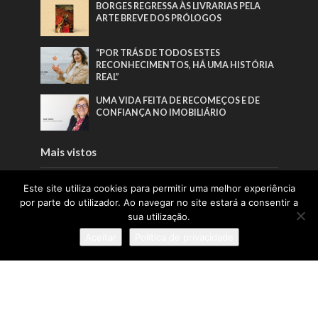
BORGES REGRESSA ÀS LIVRARIAS PELA
ARTE BREVE DOS PRÓLOGOS
“POR TRÁS DE TODOS ESTES
RECONHECIMENTOS, HÁ UMA HISTÓRIA
REAL”
UMA VIDA FEITA DE RECOMEÇOS E DE
CONFIANÇA NO IMOBILIÁRIO
Mais vistos
EDITORIAL | EDIÇÃO 65 | JUNHO 2026
Este site utiliza cookies para permitir uma melhor experiência
por parte do utilizador. Ao navegar no site estará a consentir a
sua utilização.
BORGES REGRESSA ÀS LIVRARIAS PELA
Aceitar
Política de privacidade
ARTE BREVE DOS PRÓLOGOS
A INFÂNCIA COMO
RESPONSABILIDADE PÚBLICA