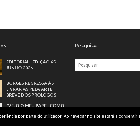
tos
Pesquisa
EDITORIAL | EDIÇÃO 65 |
JUNHO 2026
BORGES REGRESSA ÀS
LIVRARIAS PELA ARTE
BREVE DOS PRÓLOGOS
“VEJO O MEU PAPEL COMO
O DE ALGUÉM QUE CRIA
eriência por parte do utilizador. Ao navegar no site estará a consentir a
PONTES”
“O DIREITO A
SIMPLESMENTE SER
CRIANÇA”