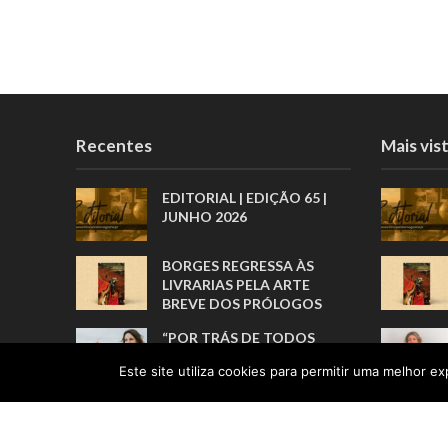
Recentes
Mais vis
EDITORIAL | EDIÇÃO 65 |
JUNHO 2026
BORGES REGRESSA ÀS
LIVRARIAS PELA ARTE
BREVE DOS PRÓLOGOS
“POR TRÁS DE TODOS
ESTES
Este site utiliza cookies para permitir uma melhor exp
RECONHECIMENTOS, HÁ
UMA HISTÓRIA REAL”
UMA VIDA FEITA DE
RECOMEÇOS E DE