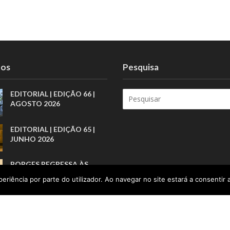
tos
Pesquisa
EDITORIAL | EDIÇÃO 66 |
AGOSTO 2026
EDITORIAL | EDIÇÃO 65 |
JUNHO 2026
BORGES REGRESSA ÀS
LIVRARIAS PELA ARTE
eriência por parte do utilizador. Ao navegar no site estará a consentir a
BREVE DOS PRÓLOGOS
A INFÂNCIA COMO
RESPONSABILIDADE PÚBLI
CA