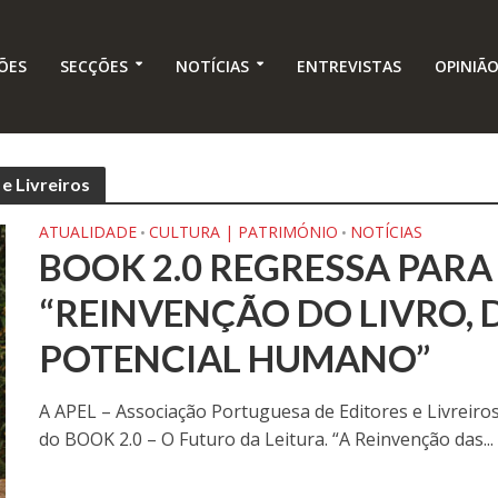
ÕES
SECÇÕES
NOTÍCIAS
ENTREVISTAS
OPINIÃ
e Livreiros
ATUALIDADE
CULTURA | PATRIMÓNIO
NOTÍCIAS
•
•
BOOK 2.0 REGRESSA PARA
“REINVENÇÃO DO LIVRO, D
POTENCIAL HUMANO”
A APEL – Associação Portuguesa de Editores e Livreiros
do BOOK 2.0 – O Futuro da Leitura. “A Reinvenção das...