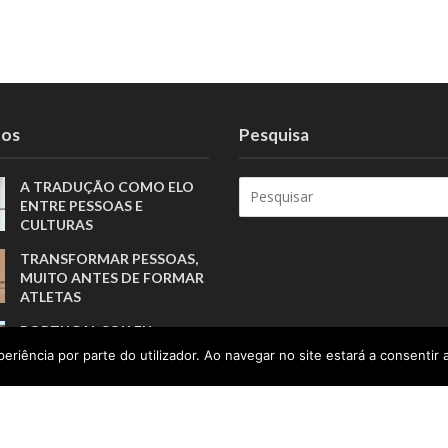
tos
Pesquisa
A TRADUÇÃO COMO ELO
ENTRE PESSOAS E
CULTURAS
TRANSFORMAR PESSOAS,
MUITO ANTES DE FORMAR
ATLETAS
PORTUGAL SOU EU
APOSTA NA GERAÇÃO Z
eriência por parte do utilizador. Ao navegar no site estará a consentir a
PARA VALORIZAR A
PRODUÇÃO NACIONAL
CUIDAR DA SAÚDE PARA
TRANSFORMAR A FORMA